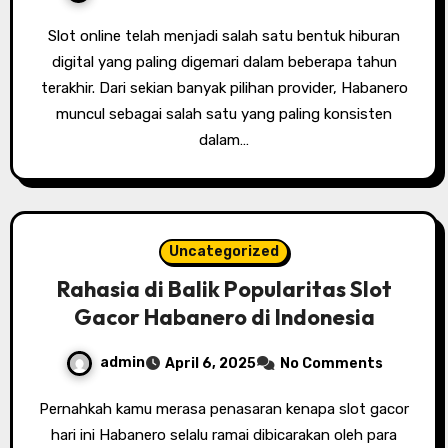
Slot online telah menjadi salah satu bentuk hiburan
digital yang paling digemari dalam beberapa tahun
terakhir. Dari sekian banyak pilihan provider, Habanero
muncul sebagai salah satu yang paling konsisten
dalam…
Uncategorized
Rahasia di Balik Popularitas Slot
Gacor Habanero di Indonesia
admin
April 6, 2025
No Comments
Pernahkah kamu merasa penasaran kenapa slot gacor
hari ini Habanero selalu ramai dibicarakan oleh para