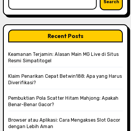
Search
Recent Posts
Keamanan Terjamin: Alasan Main MG Live di Situs
Resmi Simpatitogel
Klaim Penarikan Cepat Betwin188: Apa yang Harus
Diverifikasi?
Pembuktian Pola Scatter Hitam Mahjong: Apakah
Benar-Benar Gacor?
Browser atau Aplikasi: Cara Mengakses Slot Gacor
dengan Lebih Aman