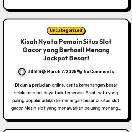
Uncategorized
Kisah Nyata Pemain Situs Slot
Gacor yang Berhasil Menang
Jackpot Besar!
admin
March 7, 2025
No Comments
Di dunia perjudian online, cerita kemenangan besar
selalu menjadi daya tarik tersendiri. Salah satu yang
paling populer adalah kemenangan besar di situs slot
gacor. Mesin slot yang menawarkan peluang menang…