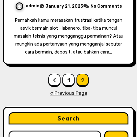
admin
January 21, 2025
No Comments
Pernahkah kamu merasakan frustrasi ketika tengah
asyik bermain slot Habanero, tiba-tiba muncul
masalah teknis yang mengganggu permainan? Atau
mungkin ada pertanyaan yang mengganjal seputar
cara bermain, deposit, atau bahkan cara…
Posts
1
2
pagination
« Previous Page
Search