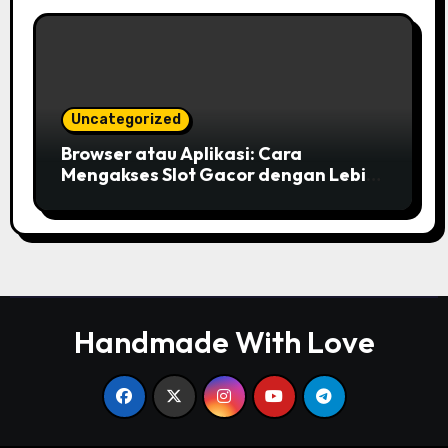
Uncategorized
Browser atau Aplikasi: Cara
Mengakses Slot Gacor dengan Lebih
Aman
Handmade With Love