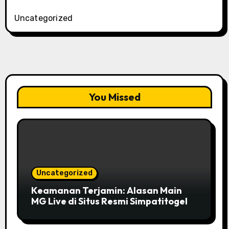
Uncategorized
You Missed
Uncategorized
Keamanan Terjamin: Alasan Main
MG Live di Situs Resmi Simpatitogel